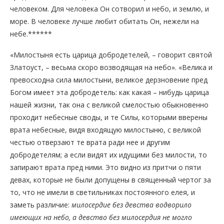
человеком. Для человека Он сотворил и небо, и землю, и
море. В человеке лучше любит обитать Он, нежели на
небе.******
«Милостыня есть царица добродетелей, – говорит святой
Златоуст, – весьма скоро возводящая на небо». «Велика и
превосходна сила милостыни, великое дерзновение пред
Богом имеет эта добродетель: как какая – нибудь царица
нашей жизни, так она с великой смелостью обыкновенно
проходит небесные своды, и те Силы, которыми вверены
врата небесные, видя входящую милостыню, с великой
честью отверзают те врата ради нее и другим
добродетелям; а если видят их идущими без милости, то
запирают врата пред ними. Это видно из притчи о пяти
девах, которые не были допущены в священный чертог за
то, что не имели в светильниках постоянного елея, и
заметь различие:
милосердие без девства водворило
имеющих на небо, а девство без милосердия не могло