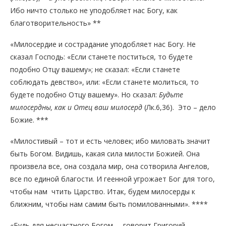
Ибо ничто столько не уподобляет нас Богу, как
благотворительность» **
«Милосердие и сострадание уподобляет нас Богу. Не
сказал Господь: «Если станете поститься, то будете
подобно Отцу вашему»; не сказал: «Если станете
соблюдать девство», или: «Если станете молиться, то
будете подобно Отцу вашему». Но сказал:
Будьте
милосердны, как и Отец ваш милосерд
(Лк.6,36). Это – дело
Божие. ***
«Милостивый – тот и есть человек; ибо миловать значит
быть Богом. Видишь, какая сила милости Божией. Она
произвела все, она создала мир, она сотворила Ангелов,
все по единой благости. И геенной угрожает Бог для того,
чтобы нам чтить Царство. Итак, будем милосерды к
ближним, чтобы нам самим быть помилованными». ****
«Будь для несчастного Богом, – говорит Григорий