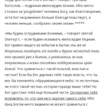
Богослов, – подражая милосердию Божию. Ибо ничто
столько не уподобляет человека Богу, как благотворение,
хотя Бог несравненно больше благодетельствует, а
человек меньше, сообразно своим силам» *****
«Мы будем сотрудниками Божиими, – говорит святой
Златоуст, – если будем оказывать милосердие бедным.
Бог привел нищего из небытия в бытие;
ты же не
допускаешь погибнуть от голода и других несчастий того,
кто призван уже к бытию, и ухаживаешь за ним,
поправляешь и всеми способами поддерживаешь храм
Божий.
Что сравниться с такой пользой, властью и
честью? Если бы Бог даровал тебе такую власть, что ты
мог бы поновлять обрушивающееся небо; то не почтешь
ли этого такой честью, которая гораздо выше тебя? Но
Бог удостоил тебя еще большей чести.
Он поручил тебе
исправлять то, что для него дороже самого себя.
Ибо
пред Богом ничто видимое не может сравниться с