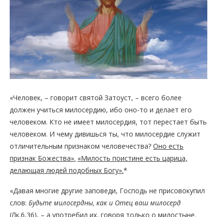
«Человек, – говорит святой Затоуст, – всего более
должен учиться милосердию, ибо оно-то и делает его
человеком. Кто не имеет милосердия, тот перестает быть
человеком. И чему дивишься ты, что милосердие служит
отличительным признаком человечества?
Оно есть
признак Божества».
«Милость поистине есть царица,
делающая людей подобных Богу».
*
«Давая многие другие заповеди, Господь не присовокупил
слов:
Будьте милосердны, как и Отец ваш милосерд
(Лк.6,36), – а употребил их, говоря только о милостыне.