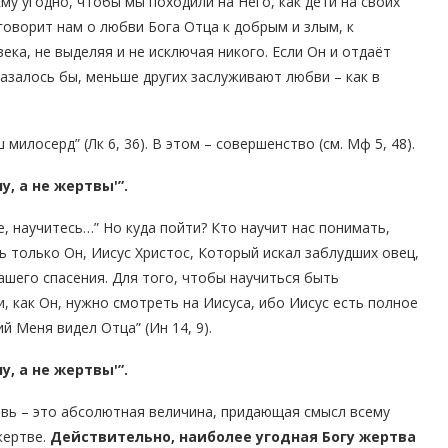
му угодно, чтобы мы походили на Него, как дети на своих
 говорит нам о любви Бога Отца к добрым и злым, к
ека, не выделяя и не исключая никого. Если Он и отдаёт
казалось бы, меньше других заслуживают любви – как в
 милосерд” (Лк 6, 36). В этом – совершенство (см. Мф 5, 48).
у, а не жертвы'”.
е, научитесь…” Но куда пойти? Кто научит нас понимать,
 только Он, Иисус Христос, Который искал заблудших овец,
нашего спасения. Для того, чтобы научиться быть
 как Он, нужно смотреть на Иисуса, ибо Иисус есть полное
й Меня видел Отца” (Ин 14, 9).
у, а не жертвы'”.
вь – это абсолютная величина, придающая смысл всему
жертве.
Действительно, наиболее угодная Богу жертва