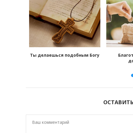
 друга
Ты делаешься подобным Богу
Благо
д
ОСТАВИТ