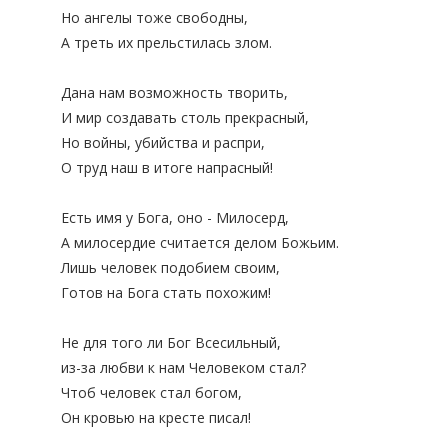
Но ангелы тоже свободны,
А треть их прельстилась злом.
Дана нам возможность творить,
И мир создавать столь прекрасный,
Но войны, убийства и распри,
О труд наш в итоге напрасный!
Истоки государственной
О милости душевной
благотворительности в
Есть имя у Бога, оно - Милосерд,
России
А милосердие считается делом Божьим.
Лишь человек подобием своим,
Готов на Бога стать похожим!
Не для того ли Бог Всесильный,
из-за любви к нам Человеком стал?
Чтоб человек стал богом,
Он кровью на кресте писал!