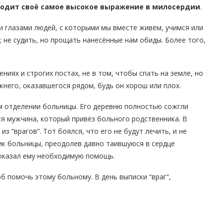
аходит своё самое высокое выражение в милосердии
.
 глазами людей, с которыми мы вместе живём, учимся или
; не судить, но прощать нанесённые нам обиды. Более того,
ниях и строгих постах, не в том, чтобы спать на земле, но
жнего, оказавшегося рядом, будь он хорош или плох.
м отделении больницы. Его деревню полностью сожгли
ся мужчина, который привёз больного родственника. В
з “врагов”. Тот боялся, что его не будут лечить, и не
ик больницы, преодолев давно таившуюся в сердце
 оказал ему необходимую помощь.
б помочь этому больному. В день выписки “враг”,