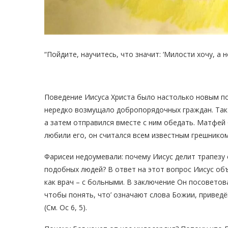
“Пойдите, научитесь, что значит: ‘Милости хочу, а н
Поведение Иисуса Христа было настолько новым п
нередко возмущало добропорядочных граждан. Так 
а затем отправился вместе с ним обедать. Матфей 
любили его, он считался всем известным грешником
Фарисеи недоумевали: почему Иисус делит трапезу
подобных людей? В ответ на этот вопрос Иисус об
как врач – с больными. В заключение Он посовето
чтобы понять, что’ означают слова Божии, приведё
(См. Ос 6, 5).