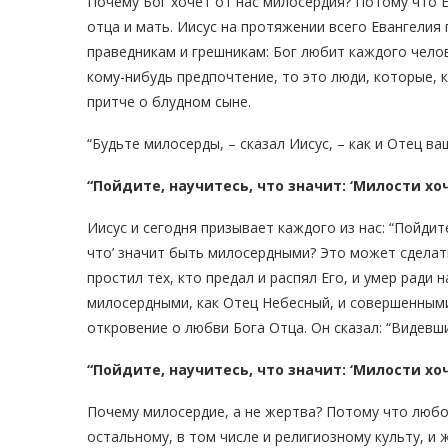
Почему Бог хочет от нас милосердия? Потому что Е
отца и мать. Иисус на протяжении всего Евангелия
праведникам и грешникам: Бог любит каждого челов
кому-нибудь предпочтение, то это люди, которые, 
притче о блудном сыне.
“Будьте милосерды, – сказал Иисус, – как и Отец ваш
“Пойдите, научитесь, что значит: ‘Милости хоч
Иисус и сегодня призывает каждого из нас: “Пойдит
что’ значит быть милосердными? Это может сделать
простил тех, кто предал и распял Его, и умер ради 
милосердными, как Отец Небесный, и совершенными,
откровение о любви Бога Отца. Он сказал: “Видевши
“Пойдите, научитесь, что значит: ‘Милости хоч
Почему милосердие, а не жертва? Потому что любо
остальному, в том числе и религиозному культу, и 