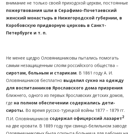
внимание не только своей приходской церкви, постоянные
пожертвования шли в Серафимо-Почетаевский
женский монастырь в Нижегородской губернии, в
Коробовскую придворную церковь в Санкт-
Петербурге и т. п.
Не менее щедро Оловянишниковы пытались помогать
самым незащищенным слоям российского общества –
сиротам, больным и старикам
. В 1861 году А. И.
Оловянишников бесплатно
выделил сукно на одежду
для воспитанников Ярославского дома призрения
ближнего, одного из первых Ярославских детских домов,
где
на полном обеспечении содержались дети-
сироты.
Во время русско-турецкой войны 1877 – 1879 гг.
2
П.И. Оловянишников
содержал офицерский лазарет
на две кровати. В 1889 году при свинцо-белильном заводе
Оловянишниковых была открыта больница для рабочих на