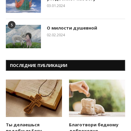
03.01.2024
5
О милости душевной
02.02.2024
ПОСЛЕДНИЕ ПУБЛИКАЦИИ
Ты делаешься
Благотвори бедному
подобным Богу
доброхотно