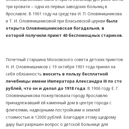
три кровати – одна из первых заводских больниц в
Ярославле. В 1901 году на средства И. П. Оловянишникова
и Т. И. Оловянишниковой при Власьевской церкви
была
открыта
Оловянишниковская богадельня
,
в
которой получили приют 40 беспомощных стариков.
Почетный старшина Московского совета детских приютов
Н. И. Оловянишников с 19 октября 1901 года принял на
себя обязанность
вносить в пользу бесплатной
лечебницы имени Императора Александра
III
по сто
рублей, что он и делал до 1918 года
. В 1906 году Е. Г.
Оловянишникова пожертвовала городу Ярославлю
принадлежавший ей каменный дом в центре города с
флигелями, надворными постройками и землей
стоимостью в 12000 рублей. Благодаря этому щедрому
дару был разрешен вопрос о детской больнице для