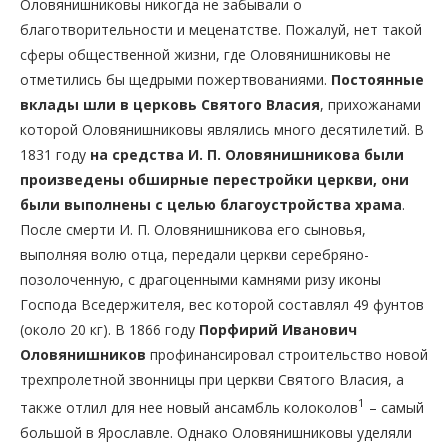
Оловянишниковы никогда не забывали о
благотворительности и меценатстве. Пожалуй, нет такой
сферы общественной жизни, где Оловянишниковы не
отметились бы щедрыми пожертвованиями.
Постоянные
вклады шли в церковь Святого Власия
, прихожанами
которой Оловянишниковы являлись много десятилетий. В
1831 году
на средства И. П. Оловянишникова были
произведены обширные перестройки церкви, они
были выполнены с целью благоустройства храма
.
После смерти И. П. Оловянишникова его сыновья,
выполняя волю отца, передали церкви серебряно-
позолоченную, с драгоценными камнями ризу иконы
Господа Вседержителя, вес которой составлял 49 фунтов
(около 20 кг). В 1866 году
Порфирий Иванович
Оловянишников
профинансировал строительство новой
трехпролетной звонницы при церкви Святого Власия, а
1
также отлил для нее новый ансамбль колоколов
– самый
большой в Ярославле. Однако Оловянишниковы уделяли