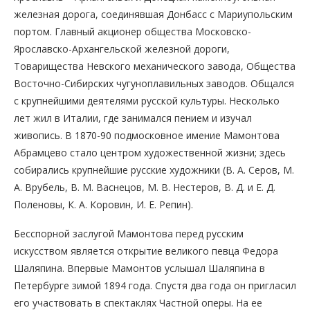
железная дорога, соединявшая Донбасс с Мариупольским
портом. Главный акционер общества Московско-
Ярославско-Архангельской железной дороги,
Товарищества Невского механического завода, Общества
Восточно-Сибирских чугуноплавильных заводов. Общался
с крупнейшими деятелями русской культуры. Несколько
лет жил в Италии, где занимался пением и изучал
живопись. В 1870-90 подмосковное имение Мамонтова
Абрамцево стало центром художественной жизни; здесь
собирались крупнейшие русские художники (В. А. Серов, М.
А. Врубель, В. М. Васнецов, М. В. Нестеров, В. Д. и Е. Д.
Поленовы, К. А. Коровин, И. Е. Репин).
Бесспорной заслугой Мамонтова перед русским
искусством является открытие великого певца Федора
Шаляпина. Впервые Мамонтов услышал Шаляпина в
Петербурге зимой 1894 года. Спустя два года он пригласил
его участвовать в спектаклях Частной оперы. На ее