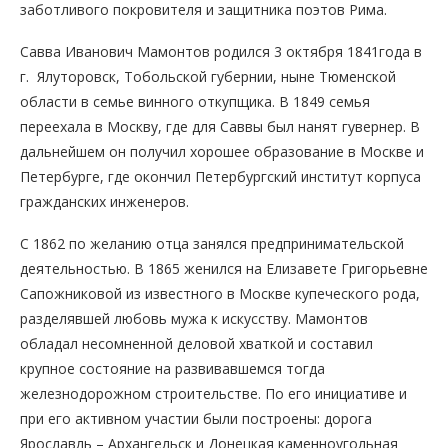
заботливого покровителя и защитника поэтов Рима.
Савва Иванович Мамонтов родился 3 октября 1841года в
г. Ялуторовск, Тобольской губернии, ныне Тюменской
области в семье винного откупщика. В 1849 семья
переехала в Москву, где для Саввы был нанят гувернер. В
дальнейшем он получил хорошее образование в Москве и
Петербурге, где окончил Петербургский институт корпуса
гражданских инженеров.
С 1862 по желанию отца занялся предпринимательской
деятельностью. В 1865 женился на Елизавете Григорьевне
Сапожниковой из известного в Москве купеческого рода,
разделявшей любовь мужа к искусству. Мамонтов
обладал несомненной деловой хваткой и составил
крупное состояние на развивавшемся тогда
железнодорожном строительстве. По его инициативе и
при его активном участии были построены: дорога
Ярославль – Архангельск и Донецкая каменноугольная